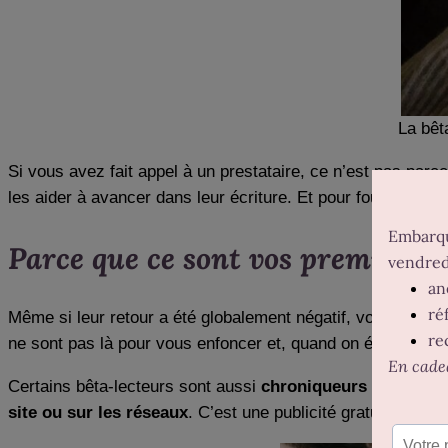
La bêt
Si vous avez fait appel à un prestataire, ce n’est pas parce
les aider à avancer dans leur écriture. Et pour fournir une p
Parce que ce sont vos premiers f
Même si leur retour a été globalement négatif, vos
bêta-le
ne sont pas là pour vous enfoncer et, quand on écrit, ça fai
Certains bêta-lecteurs sont aussi
chroniqueurs littéraire
site ou sur les réseaux
. C’est une publicité gratuite fort 