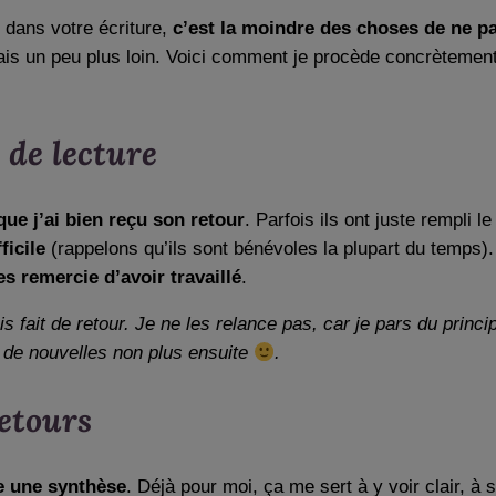
 dans votre écriture,
c’est la moindre des choses de ne pas
ais un peu plus loin. Voici comment je procède concrètement 
 de lecture
que j’ai bien reçu son retour
. Parfois ils ont juste rempli 
ficile
(rappelons qu’ils sont bénévoles la plupart du temps). 
les remercie d’avoir travaillé
.
s fait de retour. Je ne les relance pas, car je pars du princip
us de nouvelles non plus ensuite
.
etours
re une synthèse
. Déjà pour moi, ça me sert à y voir clair, à 