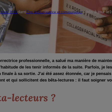
dans
Mis à jour le
1
 mars 2021
Être auteur/autrice et communiquer
—
correctrice professionnelle, a salué ma manière de mainten
i l’habitude de les tenir informés de la suite. Parfois, je
finale à sa sortie. J’ai été assez étonnée, car je pensa
ent et qui sollicitent des bêta-lectures : il faut soigner v
ta-lecteurs ?