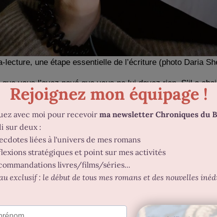
a-lecture, une étape essentielle de l’écriture (photo Daria S
 que vous l’avez payé que vous ne lui devez rien. S’il a choi
restation de qualité qui justifie son tarif, il a dû se former,
ans
cteurs vous soutiendront dans votre écriture jusqu’à la p
t du bien. S’ils sont aussi auteurs de leurs côtés, ils savent
s
ou booktubeurs
: si vous leur envoyez la version finale, 
intéressante et une autre raison de soigner vos bêta-lecteurs.