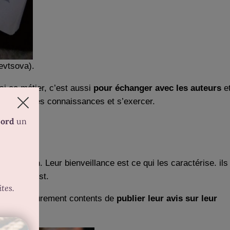
hevtsova).
si ce métier, c’est aussi
pour échanger avec les auteurs
e
 entretenir ses connaissances et s’exercer.
ublication
. Leur bienveillance est ce qui les caractérise. ils
 ce que c’est.
ils seront sûrement contents de
publier leur avis sur leur