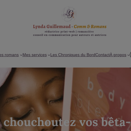
es romans
Mes services
Les Chroniques du Bord
Contact
À propos
 chouchoutez vos bêta-