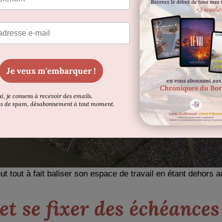
t tout à fait baliser son espace de travail en étant dehors au
 et se fixer des échéances