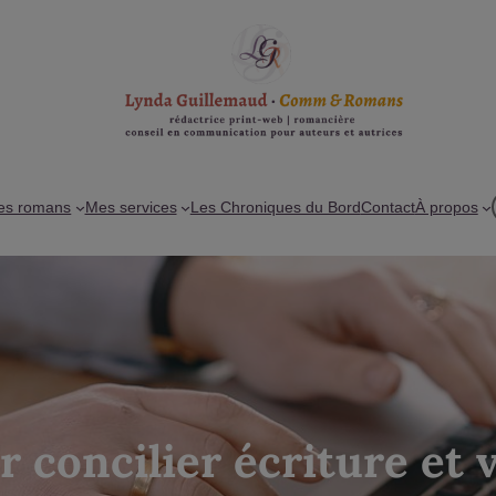
es romans
Mes services
Les Chroniques du Bord
Contact
À propos
r concilier écriture et 