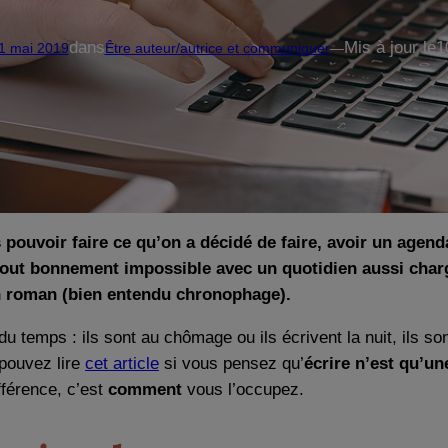
dans
Mis à jour le
1
1 mai 2019
Être auteur/autrice et communiquer
—
 pouvoir faire ce qu’on a décidé de faire, avoir un age
tout bonnement impossible avec un quotidien aussi charg
un roman (bien entendu chronophage).
 temps : ils sont au chômage ou ils écrivent la nuit, ils so
 pouvez lire
cet article
si vous pensez qu’
écrire n’est qu’un
fférence, c’est
comment
vous l’occupez.