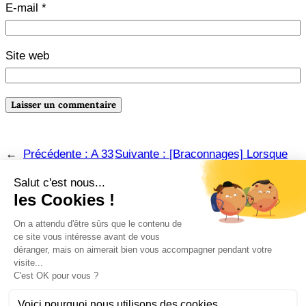
E-mail
*
Site web
←
Précédente :
A 33
Suivante :
[Braconnages] Lorsque
mètres au-dessus de
j’étais une oeuvre d’art / Eric-
la mer…
Emmanuel SCHMITT
→
Amazon
Instagram
Pinterest
Facebook
LinkedIn