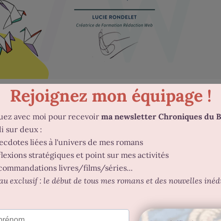
eb, je précise que j’ai suivi la
version Origami
. C’est la 
rté
peut être démarrée à n’importe quel moment. Elle pro
édaction Web
borde tous les aspects de la rédaction web depuis la recher
it déjà, mais indispensable quand on débute.
nt de connaître son niveau et de garder la motivation. En O
eux « gros » exercices font l’objet d’une correction vidéo. E