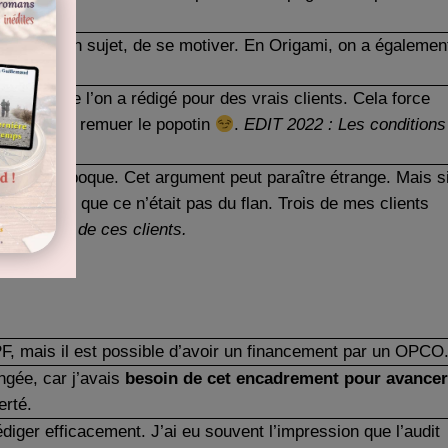
pprofondir un sujet, de se motiver. En Origami, on a égalemen
rticles que l’on a rédigé pour des vrais clients. Cela force
oblige à se remuer le popotin
.
EDIT 2022 : Les conditions
alance à l’époque. Cet argument peut paraître étrange. Mais s
 constater que ce n’était pas du flan. Trois de mes clients
rs pour un de ces clients.
CPF, mais il est possible d’avoir un financement par un OPCO
ngée, car j’avais
besoin de cet encadrement pour avancer
erté.
iger efficacement. J’ai eu souvent l’impression que l’audit