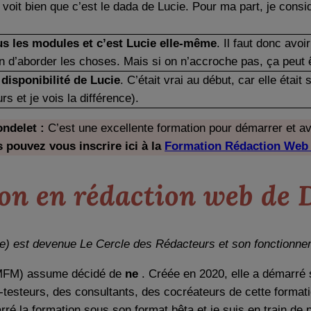
it bien que c’est le dada de Lucie. Pour ma part, je considè
us les modules et c’est Lucie elle-même
. Il faut donc avo
 d’aborder les choses. Mais si on n’accroche pas, ça peut
disponibilité de Lucie
. C’était vrai au début, car elle étai
rs et je vois la différence).
ndelet :
C’est une excellente formation pour démarrer et av
 pouvez vous inscrire ici à la
Formation Rédaction Web 
on en rédaction web de 
) est devenue Le Cercle des Rédacteurs et son fonctionnem
 (MFM) assume décidé de
ne
. Créée en 2020, elle a démarré
êta-testeurs, des consultants, des cocréateurs de cette form
rré la formation sous son format bêta et je suis en train de pa