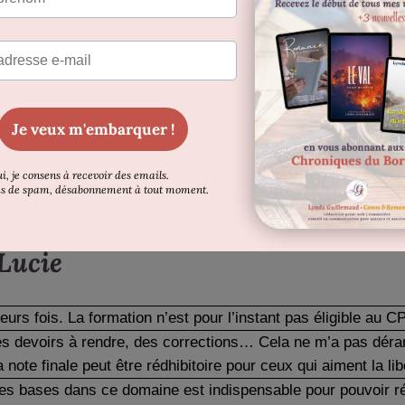
ie, en visio. On a la possibilité de poser des questions, d’a
e personne de l’équipe FRW.
ation finale
. On doit en effet envoyer un certain nombres d’a
tter à la réalité du terrain. C’est hyper formateur et… ça 
 point fort de la formation et c’est ce qui a penché dans la b
répondre aux demandes de clients qui la sollicitaient. J’ai pu
ipe de FRW. Donc ça marche !
EDIT 2022 : Je travaille toujou
Lucie
eurs fois. La formation n’est pour l’instant pas éligible au 
des devoirs à rendre, des corrections… Cela ne m’a pas déra
 note finale peut être rédhibitoire pour ceux qui aiment la lib
des bases dans ce domaine est indispensable pour pouvoir réd