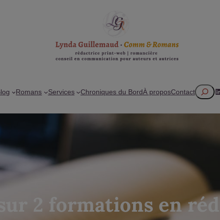
Recherc
L
log
Romans
Services
Chroniques du Bord
À propos
Contact
sur 2 formations en ré