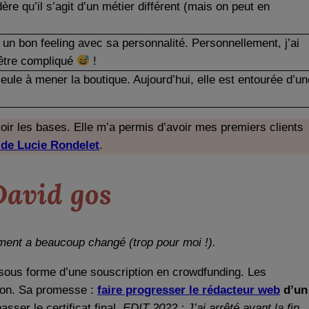
re qu’il s’agit d’un métier différent (mais on peut en
ir un bon feeling avec sa personnalité. Personnellement, j’ai
 être compliqué
!
t seule à mener la boutique. Aujourd’hui, elle est entourée d’un
oir les bases. Elle m’a permis d’avoir mes premiers clients
de Lucie Rondelet
.
David gos
ent a beaucoup changé (trop pour moi !).
 sous forme d’une souscription en crowdfunding. Les
ation. Sa promesse :
faire progresser le rédacteur web
d’un
sser le certificat final.
EDIT 2022 : J’ai arrêté avant la fin