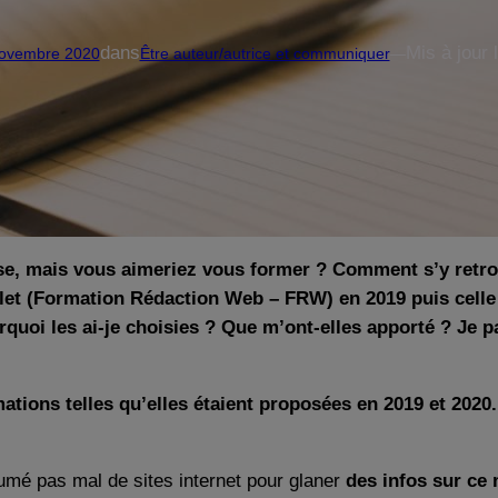
dans
Mis à jour 
ovembre 2020
Être auteur/autrice et communiquer
—
sse, mais vous aimeriez vous former ? Comment s’y retro
delet (Formation Rédaction Web – FRW) en 2019 puis cell
quoi les ai-je choisies ? Que m’ont-elles apporté ? Je 
mations telles qu’elles étaient proposées en 2019 et 2020
umé pas mal de sites internet pour glaner
des infos sur ce 