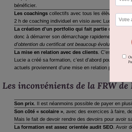
bénéficier.
Les coachings
collectifs avec tous les élèves et Luc
2 h de coaching individuel en visio avec Lucie ou un
La création d’un portfolio qui fait partie de l’évalu
donc à démarrer son démarchage rapidement et à se fro
d’obtention du certificat ont beaucoup évolué depuis.
La mise en relation avec des clients
. C’est le gros
Lucie a créé sa formation, c’est d’abord pour pouvoir 
actuels proviennent d’une mise en relation par l’équ
Les inconvénients de la FRW de 
Son prix
. Il est néanmoins possible de payer en plusi
Son côté « scolaire »
, avec des exercices à faire, 
Mais le fait de devoir rendre des devoirs pour avoir sa
La formation est assez orientée audit SEO
. Avoir 