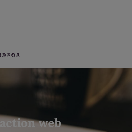
her
inkedIn
Instagram
Pinterest
Facebook
Amazon
daction web