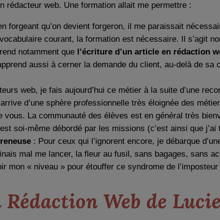
bon rédacteur web. Une formation allait me permettre :
n forgeant qu’on devient forgeron, il me paraissait nécessai
 vocabulaire courant, la formation est nécessaire. Il s’agit
apprend notamment que
l’écriture d’un article en rédaction w
pprend aussi à cerner la demande du client, au-delà de sa 
rs web, je fais aujourd’hui ce métier à la suite d’une rec
 arrive d’une sphère professionnelle très éloignée des métie
vous. La communauté des élèves est en général très bienveill
st soi-même débordé par les missions (c’est ainsi que j’ai 
preneuse
: Pour ceux qui l’ignorent encore, je débarque d’u
inais mal me lancer, la fleur au fusil, sans bagages, sans 
voir mon « niveau » pour étouffer ce syndrome de l’imposteur 
 Rédaction Web de Lucie