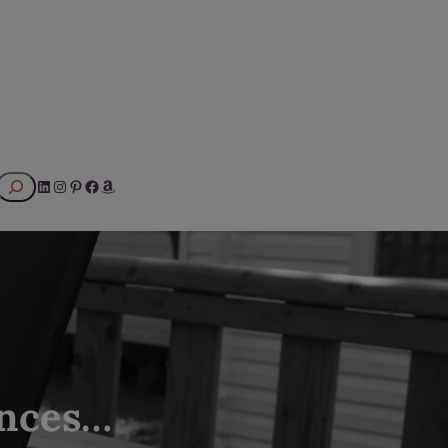
Rechercher
LinkedIn
Instagram
Pinterest
Facebook
Amazon
ances…