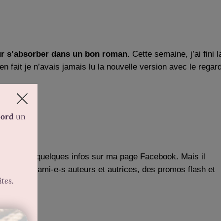
our s’absorber dans un bon roman
. Cette semaine, j’ai fini l
en fait je n’avais jamais lu la nouvelle version avec le regar
ême partagé quelques infos sur ma page Facebook. Mais il
ements d’ami-e-s auteurs et autrices, des promos flash et