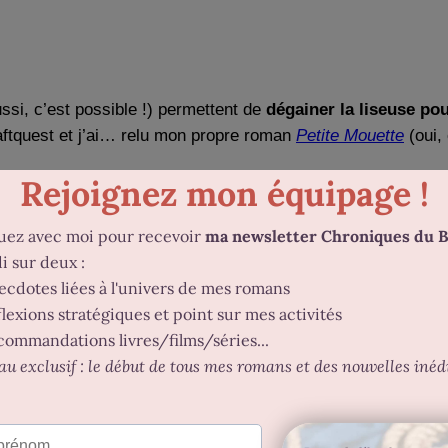
ussi, c’est possible !) permettent de
dégainer la liseuse p
ftquest et j’ai… relu mon propre roman
Petite Mouette
(oui, 
e un billet depuis le terrain de camping et que j’ai quand m
n téléphone
cette semaine. J’ai donc sûrement raté des lanc