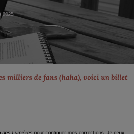
e 2025
milliers de fans (haha), voici un billet
 des Lumières
pour continuer mes corrections. Je peux