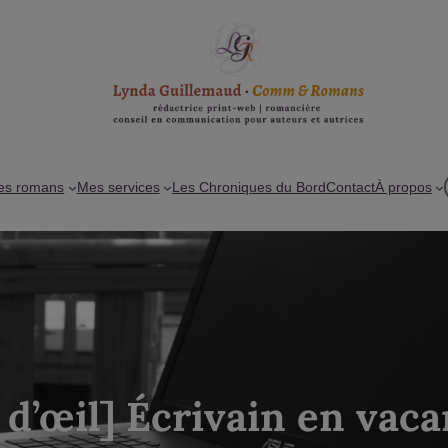
es romans
Mes services
Les Chroniques du Bord
Contact
À propos
n d’œil] Écrivain en vac