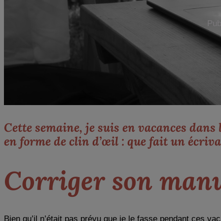
Publ
Cette semaine, je suis en vacances dans l
en forme de clin d’œil : que fait un écriv
Corriger son manu
Bien qu’il n’était pas prévu que je le fasse pendant ces