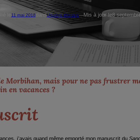
ié le
dans
Mis à jour le
8 septembr
11 mai 2018
Univers littéraire
—
e Morbihan, mais pour ne pas frustrer mes 
ain en vacances ?
scrit
 vacances, j’avais quand même emporté mon manuscrit du
Sang