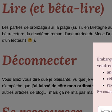
Lire (et bêta-lire)
Les parties de bronzage sur la plage (si, si, en Bretagne a
bêta-lecture du deuxième roman d’une autrice du Mooc Dra
d’un lecteur !
).
Déconnecter
Vous allez vous dire que je plaisante, vu que je vous post
n’empêche que
j’ai laissé de côté mon ordinateur et mo
autres articles de blog… mais ça ne m’a pas manqué.
Se ressourcer