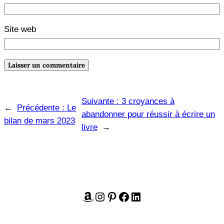
Site web
Suivante :
3 croyances à
←
Précédente :
Le
abandonner pour réussir à écrire un
bilan de mars 2023
livre
→
Amazon
Instagram
Pinterest
Facebook
LinkedIn