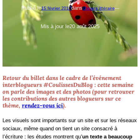
Publié le
dans
15 février 2017
Univers littéraire
—
Mis à jour le
20 août 2025
Retour du billet dans le cadre de l’événement
interblogueurs #CoulissesDuBlog : cette semaine
on parle des images et des photos (pour retrouver
les contributions des autres blogueurs sur ce
thème,
rendez-vous ici
).
Les visuels sont importants sur un site et sur les réseaux
sociaux, même quand on tient un site consacré à
l’écriture : les études montrent qu’
un texte a beaucoup