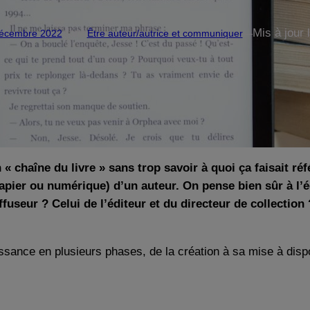
dans
Mis à jour 
écembre 2022
Être auteur/autrice et communiquer
—
« chaîne du livre » sans trop savoir à quoi ça faisait réf
papier ou numérique) d’un auteur. On pense bien sûr à l’éd
diffuseur ? Celui de l’éditeur et du directeur de collect
ssance en plusieurs phases, de la création à sa mise à dispo