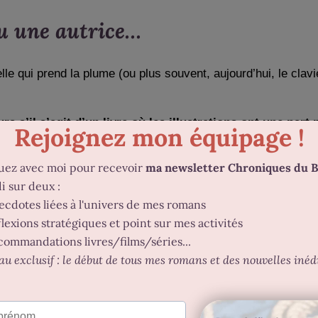
u une autrice…
 celle qui prend la plume (ou plus souvent, aujourd’hui, le cla
eurs s’il s’agit d’un livre où les illustrations ont une par
es auteurs et, souvent, ils se
partagent d’ailleurs les droi
ntre la V0 et la Vx du manuscrit
. Leur mission : lire (et par
s qu’à la forme
dans le sens où ils ne vont pas s’attarder, à
s sont aussi utiles pour un auteur édité
par une maison d’é
ter une version beaucoup plus aboutie
et limitera le travail