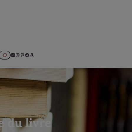
Rechercher
LinkedIn
Instagram
Pinterest
Facebook
Amazon
e du livre