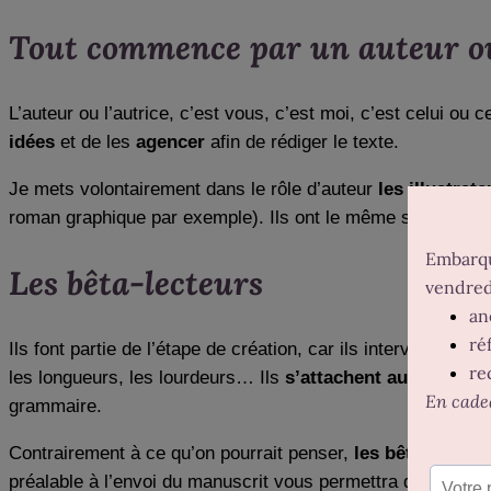
Tout commence par un auteur o
L’auteur ou l’autrice, c’est vous, c’est moi, c’est celui ou
idées
et de les
agencer
afin de rédiger le texte.
Je mets volontairement dans le rôle d’auteur
les illustrat
roman graphique par exemple). Ils ont le même statut que l
Les bêta-lecteurs
Ils font partie de l’étape de création, car ils interviennent
e
les longueurs, les lourdeurs… Ils
s’attachent au fond plu
grammaire.
Contrairement à ce qu’on pourrait penser,
les bêta-lecteur
préalable à l’envoi du manuscrit vous permettra de
présen