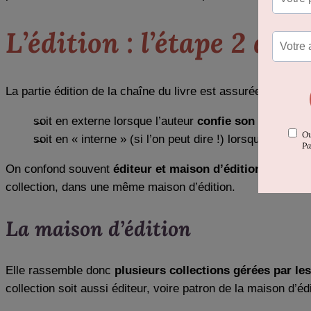
L’édition : l’étape 2 de 
La partie édition de la chaîne du livre est assurée :
soit en externe lorsque l’auteur
confie son manuscri
soit en « interne » (si l’on peut dire !) lorsque l’auteur
On confond souvent
éditeur et maison d’édition
, mais leu
collection, dans une même maison d’édition.
La maison d’édition
Elle rassemble donc
plusieurs collections gérées par les
collection soit aussi éditeur, voire patron de la maison d’éd