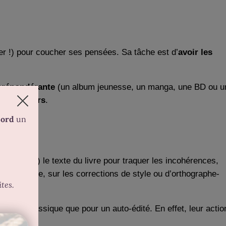
vier !) pour coucher ses pensées. Sa tâche est d’
avoir les
t prépondérante
(un album jeunesse, un manga, une BD ou u
ts d’auteurs
.
fois relire !) le texte du livre pour traquer les incohérences,
 cette étape, sur les corrections de style ou d’orthographe-
dition classique que pour un auto-édité. En effet, leur actio
 éditorial.