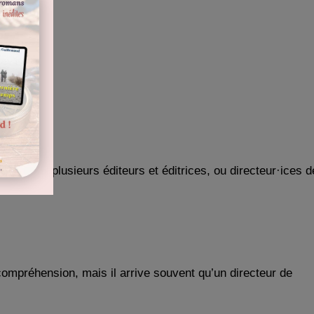
 souvent !) plusieurs éditeurs et éditrices, ou directeur·ices d
 compréhension, mais il arrive souvent qu’un directeur de