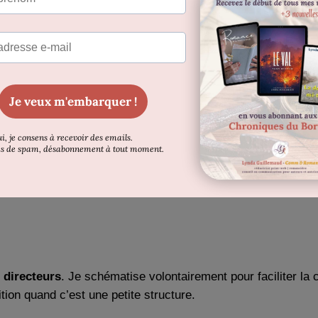
la chaîne
t à une maison d’édition
;
 choisit
l’auto-édition
.
rs rôles sont légèrement différents. Il peut y avoir (et il y a
 directeurs
. Je schématise volontairement pour faciliter la
ition quand c’est une petite structure.