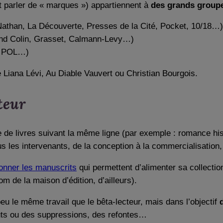
t parler de « marques ») appartiennent à
des grands group
Nathan, La Découverte, Presses de la Cité, Pocket, 10/18…)
and Colin, Grasset, Calmann-Levy…)
t, POL…)
iana Lévi, Au Diable Vauvert ou Christian Bourgois.
teur
e de livres suivant la même ligne (par exemple : romance his
us les intervenants, de la conception à la commercialisation, 
ionner les manuscrits
qui permettent d’alimenter sa collection
om de la maison d’édition, d’ailleurs).
peu le même travail que le bêta-lecteur, mais dans l’objectif
outs ou des suppressions, des refontes…