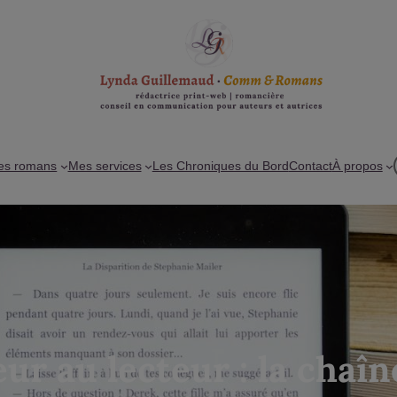
es romans
Mes services
Les Chroniques du Bord
Contact
À propos
eur au lecteur : la chaîn