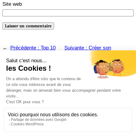
Site web
←
Précédente :
Top 10
Suivante :
Créer son
des meilleurs romans
calendrier éditorial d’auteur ou
historiques
d’autrice
→
Amazon
Instagram
Pinterest
Facebook
LinkedIn
© Lynda Guillemaud | Comm’ & Romans – 2026.
Mentions légales
.