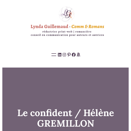
Aller
au
contenu
LinkedIn
Instagram
Pinterest
Facebook
Amazon
Le confident / Hélène
GREMILLON