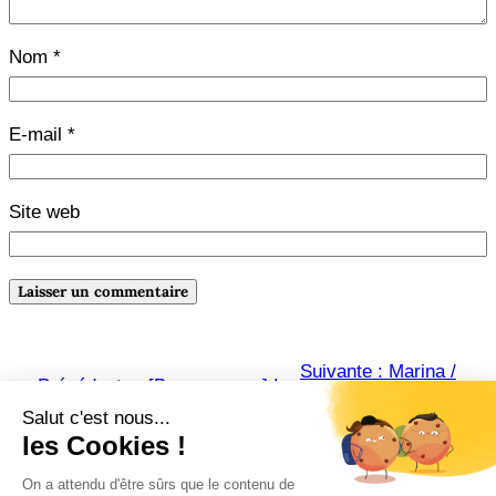
Nom
*
E-mail
*
Site web
Suivante :
Marina /
←
Précédente :
[Braconnages] La
Carlos RUIS ZAFON
délicatesse / David FOENKINOS
→