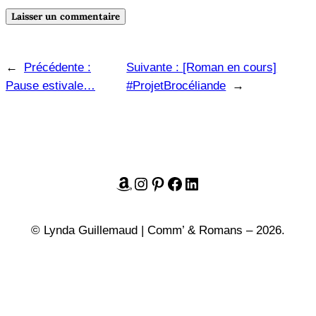
←
Précédente :
Suivante :
[Roman en cours]
Pause estivale…
#ProjetBrocéliande
→
Amazon
Instagram
Pinterest
Facebook
LinkedIn
© Lynda Guillemaud | Comm’ & Romans – 2026.