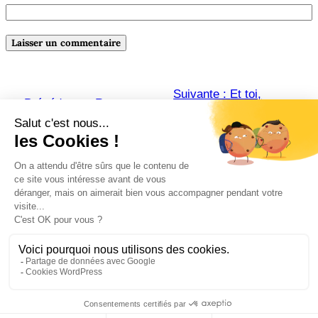
Suivante :
Et toi,
←
Précédente :
Retour sur ma
comment tu marques ta
première séance de dédicaces
page ?
→
Amazon
Instagram
Pinterest
Facebook
LinkedIn
© Lynda Guillemaud | Comm’ & Romans – 2026.
Mentions légales
.