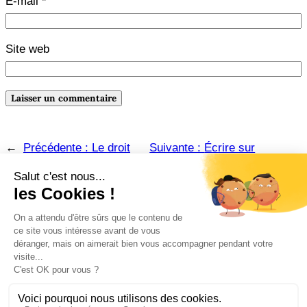
E-mail
*
Site web
←
Précédente :
Le droit
Suivante :
Écrire sur
d’auteur : petite histoire et
commande : qu’est-ce que ça
définition
change ?
→
Amazon
Instagram
Pinterest
Facebook
LinkedIn