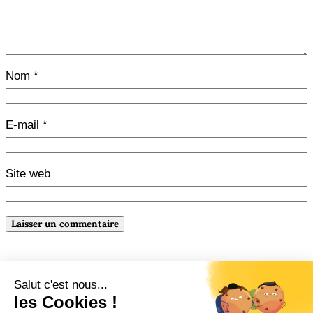
Nom
*
E-mail
*
Site web
←
Précédente :
Bilan de
Suivante :
Savoir lâcher prise
mars (et ça repart pour
: faire une pause d’écriture
→
avril)