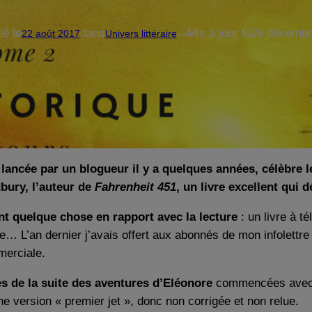
ié le
dans
Mis à jour le
26 décembr
22 août 2017
Univers littéraire
—
 lancée par un blogueur il y a quelques années, célèbre le
bury, l’auteur de
Fahrenheit 451
, un livre excellent qui 
nt quelque chose en rapport avec la lecture
: un livre à t
tube… L’an dernier j’avais offert aux abonnés de mon infolet
merciale.
s de la suite des aventures d’Eléonore
commencées ave
’une version « premier jet », donc non corrigée et non relue.