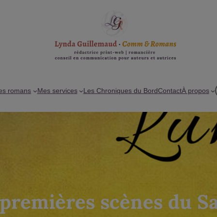
es romans
Mes services
Les Chroniques du Bord
Contact
À propos
 premières scènes du S