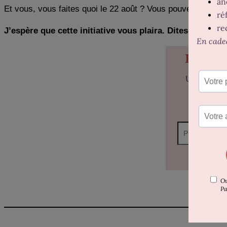
Et vous, vous faites quoi le 22 août ? Vous pouvez retrouve
J’espère que cette initiative vous plaira. Dites-moi si ç