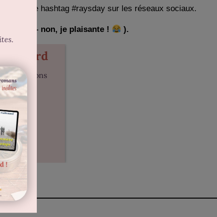
 en suivant le hashtag #raysday sur les réseaux sociaux.
d’écrire – non, je plaisante !
).