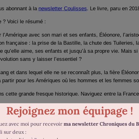
ous abonnant à la
newsletter Coulisses
. Le livre, paru en 20
 ? Voici le résumé :
r l’Amérique avec son mari et ses enfants, Éléonore, l’aristo
n française : la prise de la Bastille, la chute des Tuileries,
mme qu’elle aime, ses enfants et jusqu’à sa propre vie. Mais
volution sans y laisser l’essentiel ?
ng et dans lequel elle ne se reconnaît plus, la fière Éléonor
 à partir pour les Amériques où les hommes et les femmes son
s cette grande fresque historique. Naviguez entre la France 
met de
traverser une époque
. Avec elle, côtoyez les person
mbre que le premier tome, ce roman fait néanmoins
la part
ficile de sortir indemne d’une époque marquée par la violence
ent.