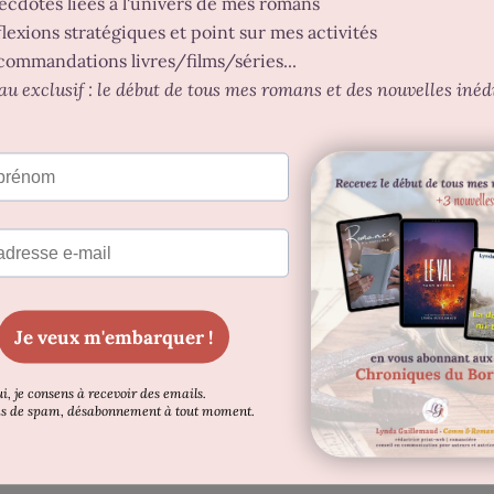
r toutes les initiatives du Ray’s Day sur le site officiel ou
a vous donne envie de découvrir la suite… (sinon j’arrête 