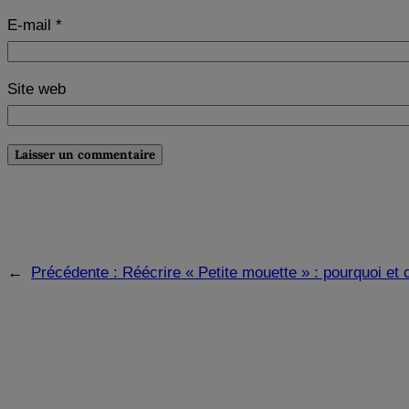
E-mail
*
Site web
←
Précédente :
Réécrire « Petite mouette » : pourquoi 