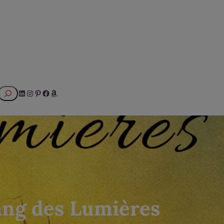
Rechercher
LinkedIn
Instagram
Pinterest
Facebook
Amazon
ang des Lumières