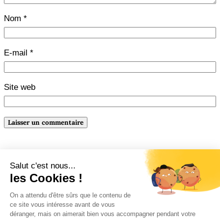
Nom
*
E-mail
*
Site web
←
Précédente :
Le titre et la
Suivante :
Aidez-moi à
couverture de ma romance
choisir un projet pour
historique
Roman 8 !
→