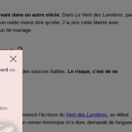
vant dans un autre siècle
. Dans
Le Vent des Lumières
, pa
noble moins titré qu’elle. J’ai pris cette liberté avec
’un tel mariage.
ue ?
ources et des sources fiables.
Le risque, c’est de se
où j’ai commencé l’écriture du
Vent des Lumières
, au début
our écrire mon roman historique m’a donc demandé de longue