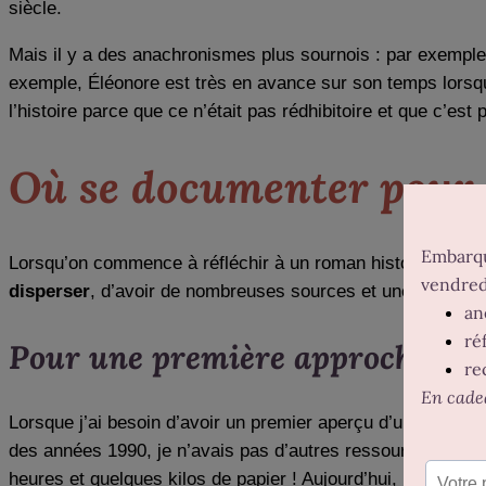
siècle.
Mais il y a des anachronismes plus sournois : par exempl
exemple, Éléonore est très en avance sur son temps lorsqu’e
l’histoire parce que ce n’était pas rédhibitoire et que c’est
Où se documenter pour 
Lorsqu’on commence à réfléchir à un roman historique, on
disperser
, d’avoir de nombreuses sources et une masse 
Pour une première approche ou de
Lorsque j’ai besoin d’avoir un premier aperçu d’une périod
des années 1990, je n’avais pas d’autres ressources que l
heures et quelques kilos de papier ! Aujourd’hui,
les sites