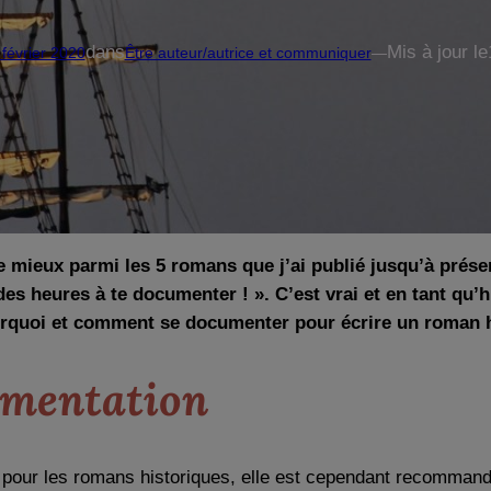
dans
Mis à jour le
 février 2020
Être auteur/autrice et communiquer
—
e mieux parmi les 5 romans que j’ai publié jusqu’à prése
des heures à te documenter ! ». C’est vrai et en tant qu
urquoi et comment se documenter pour écrire un roman h
umentation
 pour les romans historiques, elle est cependant recomman