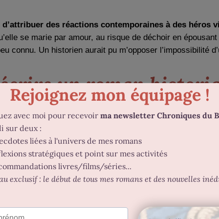
e
d’attribuer des réactions contemporaines à des héros vi
lle se marie par amour, au risque de déchoir en épousant un 
 peu connu. Un historien aurait pu m’opposer l’impossibilité d
écrire un roman historiq
 peut se retrouver démuni en se demandant où trouver des s
importante de documents.
s détails : Internet
e ou d’un événement, je me tourne vers Internet. À l’époque 
es livres et la bibliothèque universitaire. Me documenter p
 encyclopédiques permettent de gagner du temps
.