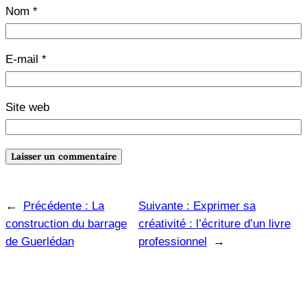
Nom
*
E-mail
*
Site web
←
Précédente :
La
Suivante :
Exprimer sa
construction du barrage
créativité : l’écriture d’un livre
de Guerlédan
professionnel
→