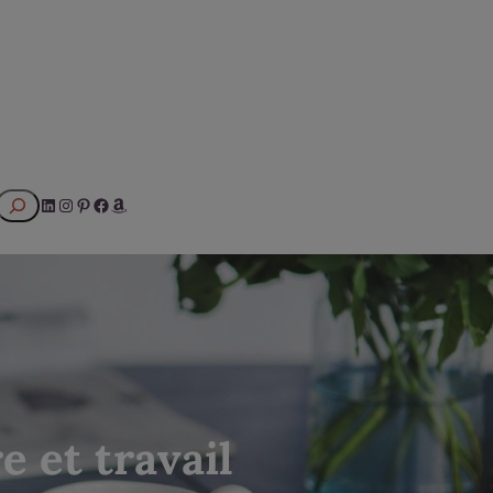
Rechercher
LinkedIn
Instagram
Pinterest
Facebook
Amazon
e et travail