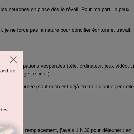
ir les neurones en place dès le réveil. Pour ma part, je peux
i, je ne force pas la nature pour concilier écriture et travail.
 ses occupations vespérales (télé, ordinateur, jeux vidéo…)
où je rédige ce billet).
dans la journée (sauf si on est déjà en train d’anticiper celle
 précédent remplacement, j’avais 1 h 30 pour déjeuner : en