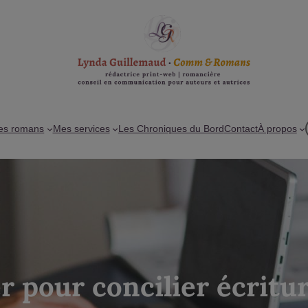
es romans
Mes services
Les Chroniques du Bord
Contact
À propos
r pour concilier écritur