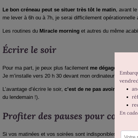
Le bon créneau peut se situer très tôt le matin
, avant le
me lever à 6h ou à 7h, je serai difficilement opérationnell
Les routines du
Miracle morning
et autres du même acabi
Écrire le soir
Pour ma part, je peux plus facilement
me dégager une ou d
Je m’installe vers 20 h 30 devant mon ordinateur et j’écris
L’avantage d’écrire le soir,
c’est de ne pas avoir la tête 
du lendemain !).
Profiter des pauses pour concilie
Si vos matinées et vos soirées sont indisponibles pour une 