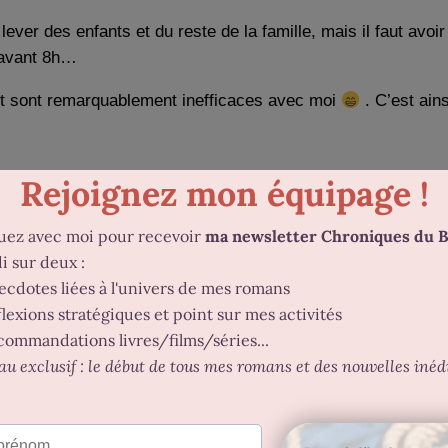
 lever des enfants et du reste de la famille, mais il faut avo
e avant 8h…
t sont remarquablement inefficaces avec moi
. C’est ains
eux heures le soir,
après le dîner, lorsque chacun vaque à
 jusqu’à 22 h 30 environ (c’est précisément le cas au moment 
encombrée par les différentes choses
qu’on va avoir à faire 
r écriture et travail
raison ou une autre, il reste
la pause de midi
. Lors de mon