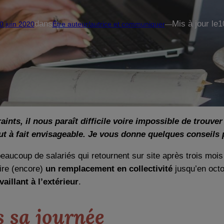
dans
Mis à jour le
1
0 juin 2020
Être auteur/autrice et communiquer
—
raints, il nous paraît difficile voire impossible de trouv
ut à fait envisageable. Je vous donne quelques conseils po
aucoup de salariés qui retournent sur site après trois mois d
aire (encore)
un remplacement en collectivité
jusqu’en octo
aillant à l’extérieur
.
 sa journée