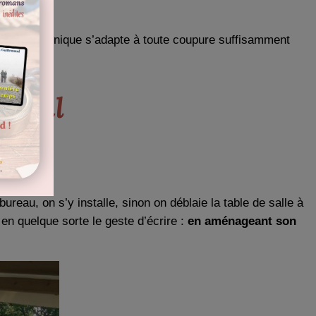
n
! La technique s’adapte à toute coupure suffisamment
ravail
 bureau, on s’y installe, sinon on déblaie la table de salle à
en quelque sorte le geste d’écrire :
en aménageant son