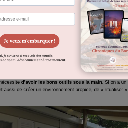
ire.
re des horaires de son emploi, mais
c’est déjà mieux que rie
écalés).
r concilier écriture et t
 nécessite
d’avoir les bons outils sous la main
. Si on a un
 aussi de créer un environnement propice, de « ritualiser » 