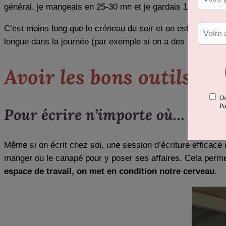
général, je mangeais en 25-30 mn et je gardais 1 h pour écr
C’est moins long que le créneau du soir et on est tributai
longue dans la journée (par exemple si on a des horaires d
Avoir les bons outils pou
Pour écrire n’importe où…
Même si on écrit chez soi, une session d’écriture efficace
manger ou le canapé pour y poser ses affaires. Cela permet
espace de travail, on met en condition notre cerveau
.