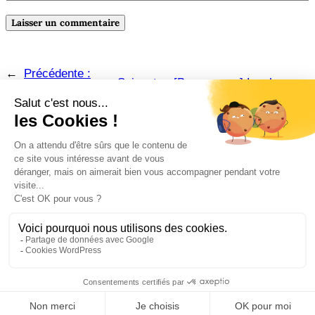
←
Précédente :
Suivante :
[Braconnage] Les heures
[Braconnages] U2,
souterraines / Delphine de Vigan
→
by U2
Amazon
Instagram
Pinterest
Facebook
LinkedIn
© Lynda Guillemaud | Comm’ & Romans – 2026.
Mentions légales
.