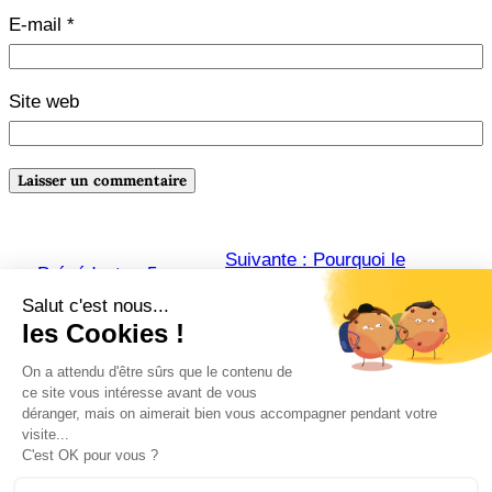
E-mail
*
Site web
Suivante :
Pourquoi le
←
Précédente :
5 erreurs
mentorat aide les auteurs à
à éviter pour vendre vos
publier et promouvoir leur livre
100 premiers livres
→