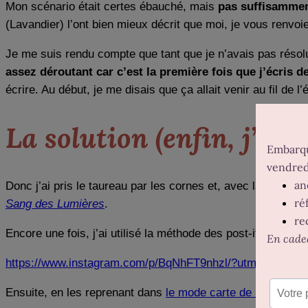
Mon scénario était certes ébauché, mais
pas suffisamment
(Lavandier) l’ont bien mieux décrit que moi, je vous renvoi
Je me suis rendu compte que tant que je n’avais pas résolu 
assez déroutant car c’est la première fois que j’écris d
écrire. Au début, je me disais que ça allait venir au fil de l’
La solution (enfin, j’esp
Donc j’ai pris le taureau par les cornes et, avec la complic
Sang des Lumières
.
Encore une fois, j’ai utilisé la méthode des post-it pour pou
https://www.instagram.com/p/BqNhFT9nhzl/?utm_source=
Ensuite, en les reprenant dans
le mode carte de Scribbook