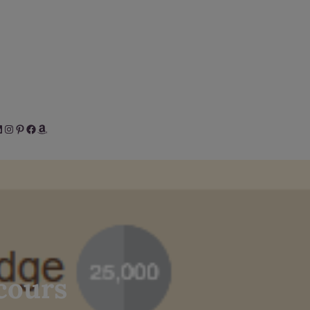
her
inkedIn
Instagram
Pinterest
Facebook
Amazon
cours