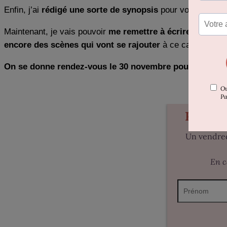
Enfin, j’ai
rédigé une sorte de synopsis
pour voir si, en rel
Maintenant, je vais pouvoir
me remettre à écrire en ayan
encore des scènes qui vont se rajouter
à ce canevas pour 
On se donne rendez-vous le 30 novembre pour savoir si