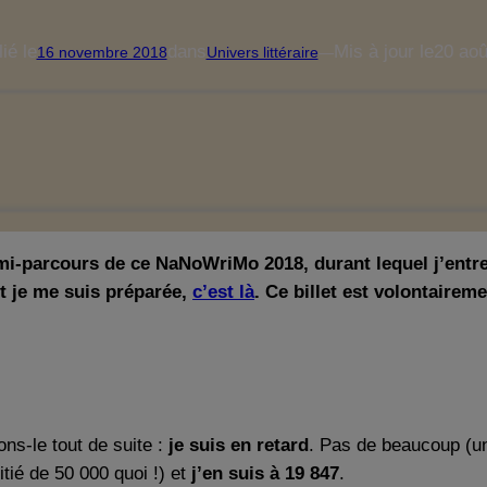
ié le
dans
Mis à jour le
20 aoû
16 novembre 2018
Univers littéraire
—
mi-parcours de ce NaNoWriMo 2018, durant lequel j’entr
t je me suis préparée,
c’est là
. Ce billet est volontaireme
ons-le tout de suite :
je suis en retard
. Pas de beaucoup (u
tié de 50 000 quoi !) et
j’en suis à 19 847
.