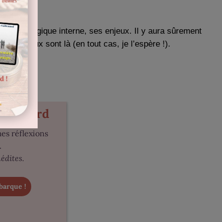
ants, sa logique interne, ses enjeux. Il y aura sûrement
rincipaux sont là (en tout cas, je l’espère !).