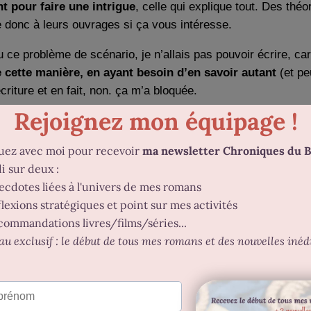
 pour faire une intrigue
, celle qui explique tout. Des thé
e donc à leurs ouvrages si ça vous intéresse.
ce problème de scénario, je n’allais pas pouvoir écrire, car
e cette manière, en ayant besoin d’en savoir autant
(et pe
écriture et en fait, non. ça m’a bloquée.
ère)
ité de mon alpha-lectrice de choc,
j’ai repris tout depuis le
voir
réorganiser au fur et à mesure mes événements
, car
ig_web_button_share_sheet
, j’ai commencé à
les réagencer dans l’ordre de narration