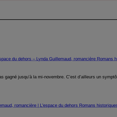
'espace du dehors – Lynda Guillemaud, romancière Romans hi
pas gagné jusqu’à la mi-novembre. C’est d’ailleurs un symptô
illemaud, romancière | L'espace du dehors Romans historique