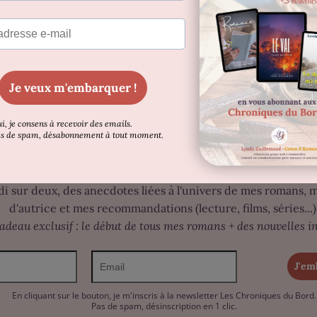
isant la totalité, ça tenait la route.
t une vue globale de mon histoire
, ses tenants et aboutiss
les besoins de la narration, mais je pense que les ressorts p
 j’ai relevé mon défi ?