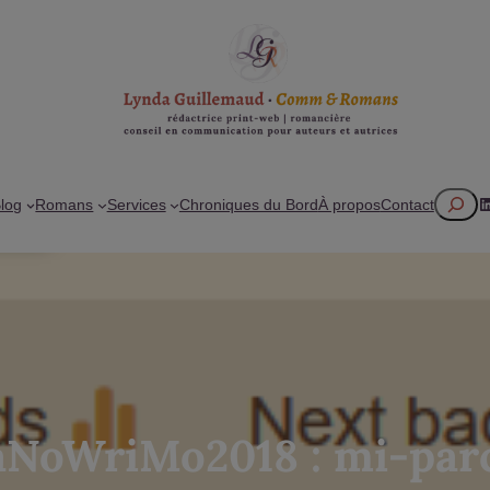
Recherc
L
log
Romans
Services
Chroniques du Bord
À propos
Contact
NoWriMo2018 : mi-par