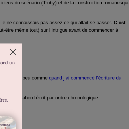
oriciens du scénario (Truby) et de la construction romanesqu
 je ne connaissais pas assez ce qui allait se passer.
C’est
ut-être même tout) sur l’intrigue avant de commencer à
 début
, un peu comme
quand j’ai commencé l’écriture du
 je les ai d’abord écrit par ordre chronologique.
.