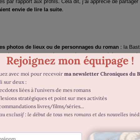
 par rapport aux profils. Cela dit, j’ai apprécié de partager
ient envie de lire la suite
.
es photos de lieux ou de personnages du roman
: la Bas
elayée ensuite sur les réseaux. Là encore, j’ai été un peu d
/2/1 » publié chaque jour sur Facebook. J’ai lancé la publicati
credi,
le concours a été un flop retentissant
je n’ai eu 
vec humour et ai offert l’ebook à la seule personne ayant com
’ai eu de gros problèmes d’internet
cette semaine là et m
s la journée sur la page du site, sur laquelle j’avais commun