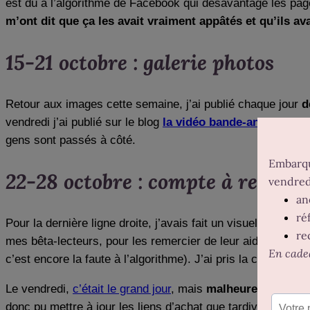
est dû à l’algorithme de Facebook qui désavantage les pages
m’ont dit que ça les avait vraiment appâtés et qu’ils ava
15-21 octobre : galerie photos
Retour aux images cette semaine, j’ai publié chaque jour
d
vendredi j’ai publié sur le blog
la vidéo bande-annonce
, r
gens sont passés à côté.
22-28 octobre : compte à rebours
Pour la dernière ligne droite, j’avais fait un visuel « J-4/3
mes bêta-lecteurs, pour les remercier de leur aide. Le mer
c’est encore la faute à l’algorithme). J’ai pris la chose a
Le vendredi,
c’était le grand jour
, mais
malheureusement, j
donc pu mettre à jour les liens d’achat que tardivement dan