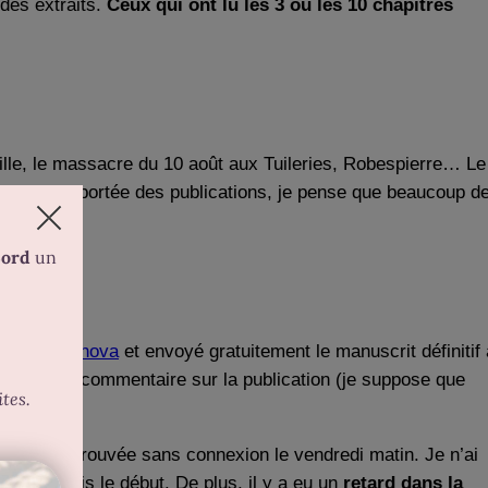
 des extraits.
Ceux qui ont lu les 3 ou les 10 chapitres
tille, le massacre du 10 août aux Tuileries, Robespierre… Le
éçue par la portée des publications, je pense que beaucoup d
on sur
Librinova
et envoyé gratuitement le manuscrit définitif 
qu’un seul commentaire sur la publication (je suppose que
menté.
e suis retrouvée sans connexion le vendredi matin. Je n’ai
iqué depuis le début. De plus, il y a eu un
retard dans la