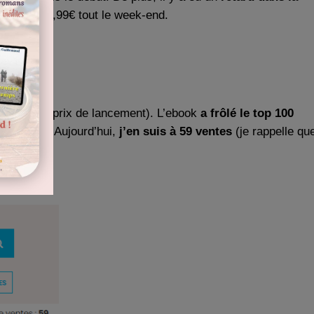
u lieu de 3,99€ tout le week-end.
 week-end (prix de lancement). L’ebook
a frôlé le top 100
edescendu. Aujourd’hui,
j’en suis à 59 ventes
(je rappelle qu