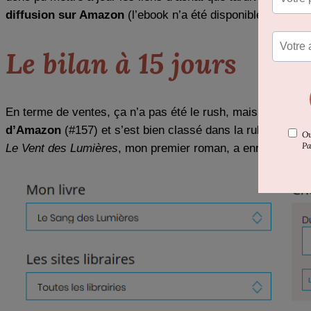
diffusion sur Amazon
(l’ebook n’a été disponible que dans
Le bilan à 15 jours
En terme de ventes, ça n’a pas été le rush, mais je m’en 
d’Amazon
(#157) et s’est bien classé dans la rubriques R
Le Vent des Lumières
, mon premier roman, a enregistré 8 v