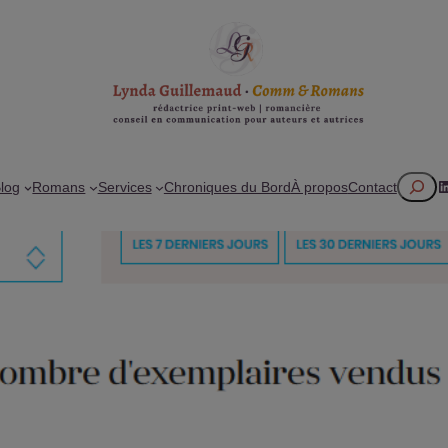
Recherc
L
log
Romans
Services
Chroniques du Bord
À propos
Contact
ur la sortie du Sang de