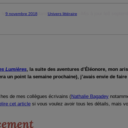
 le
dans
Mis à jour le
8 septem
9 novembre 2018
Univers littéraire
—
es Lumières
, la suite des aventures d’Éléonore, mon aris
era un point la semaine prochaine), j’avais envie de fai
ches de mes collègues écrivains (
Nathalie Bagadey
notammen
elire cet article
si vous voulez avoir tous les détails, mais 
cement