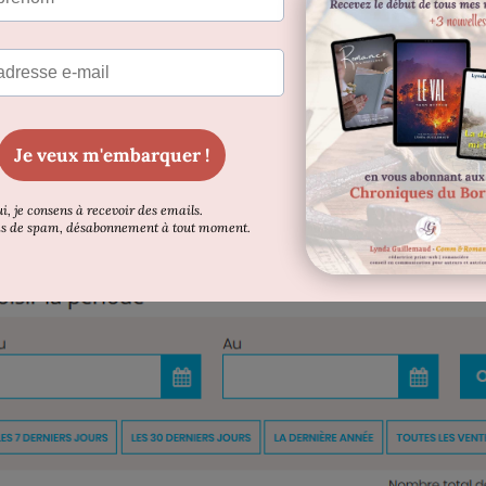
 l’après-midi). J’avais prévu un prix de lancement à 1,49€ a
tire assez honorablement avec environ 35 ventes le premier
omans historiques (dans les 15 premiers), mais c’est vite r
entes les 2 premiers mois de sa sortie !).