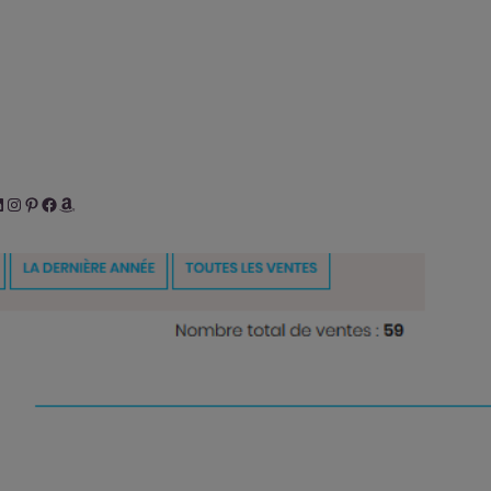
her
inkedIn
Instagram
Pinterest
Facebook
Amazon
s Lumières